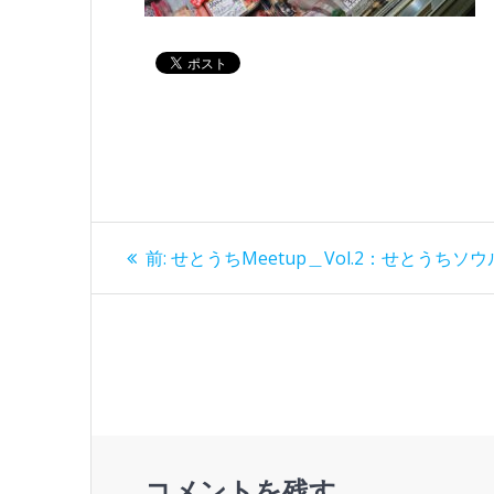
投
過
前:
せとうちMeetup＿Vol.2：せとうち
去
稿
の
投
ナ
稿:
ビ
ゲ
コメントを残す