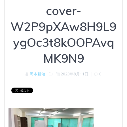
cover-
W2P9pXAw8H9L9
ygOc3t8kOOPAvq
MK9N9
岡本耕治
2020年8月11日
|
0