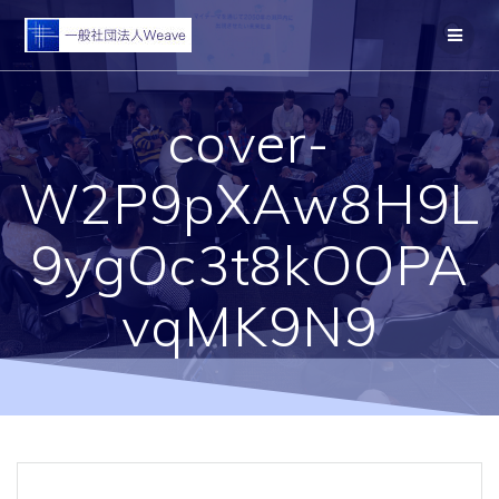
コ
ン
テ
ン
ツ
cover-
へ
ス
キ
W2P9pXAw8H9L
ッ
プ
9ygOc3t8kOOPA
vqMK9N9