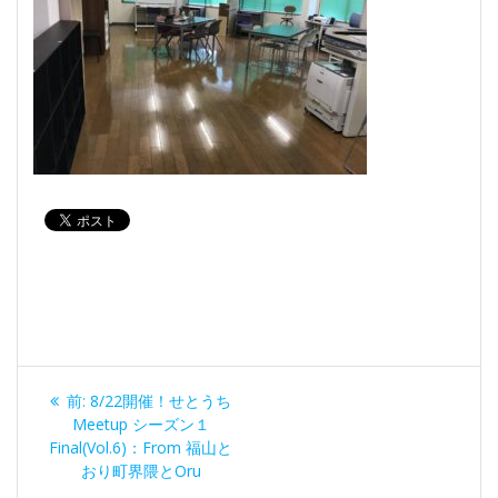
投
過
前:
8/22開催！せとうち
稿
去
Meetup シーズン１
の
Final(Vol.6)：From 福山と
ナ
投
おり町界隈とOru
稿: