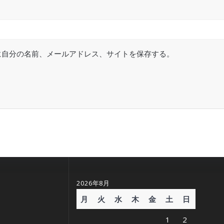
に自分の名前、メールアドレス、サイトを保存する。
2026年8月
月
火
水
木
金
土
日
1
2