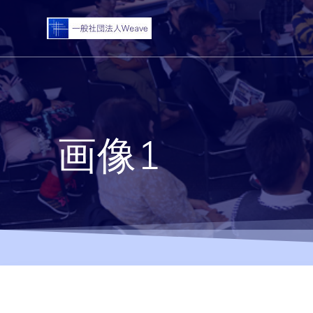
コ
ン
テ
ン
ツ
へ
ス
キ
画像1
ッ
プ