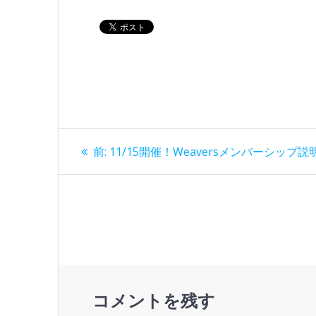
投
過
前:
11/15開催！Weaversメンバーシップ説
去
稿
の
投
ナ
稿:
ビ
ゲ
コメントを残す
ー