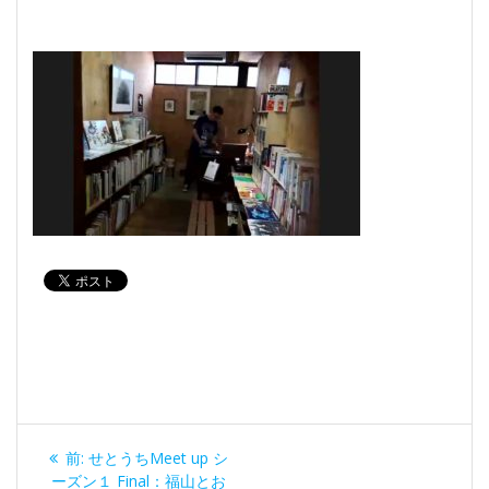
投
過
前:
せとうちMeet up シ
去
ーズン１ Final：福山とお