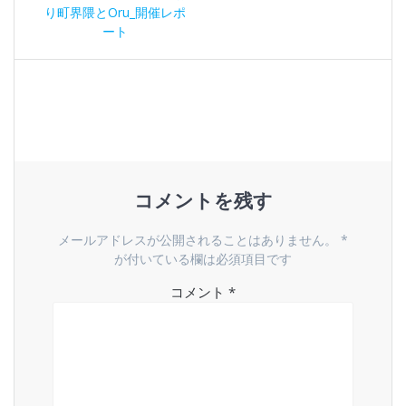
稿
の
り町界隈とOru_開催レポ
ナ
投
ート
稿:
ビ
ゲ
ー
シ
コメントを残す
ョ
メールアドレスが公開されることはありません。
*
ン
が付いている欄は必須項目です
コメント
*