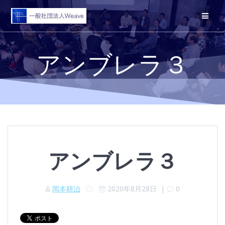
コ
ン
テ
ン
ツ
アンブレラ３
へ
ス
キ
ッ
プ
アンブレラ３
岡本耕治
2020年8月28日
|
0