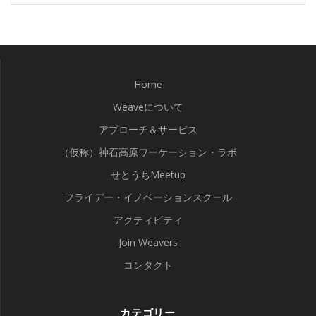
Home
Weaveについて
アプローチ＆サービス
（仮称）神石高原ワーケーション・ラボ
せとうちMeetup
フライデー・イノベーションスクール
アクティビティ
Join Weavers
コンタクト
カテゴリー