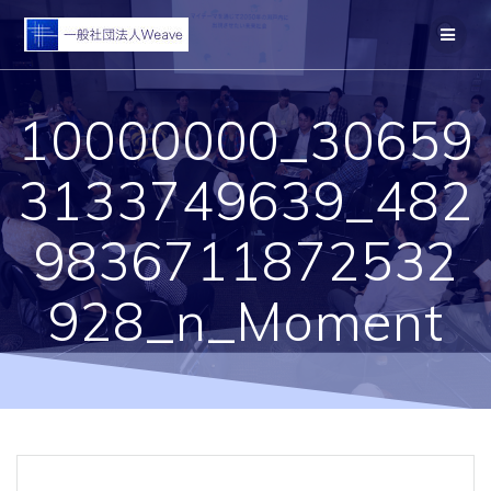
コ
ン
テ
ン
ツ
10000000_30659
へ
ス
キ
3133749639_482
ッ
プ
9836711872532
928_n_Moment