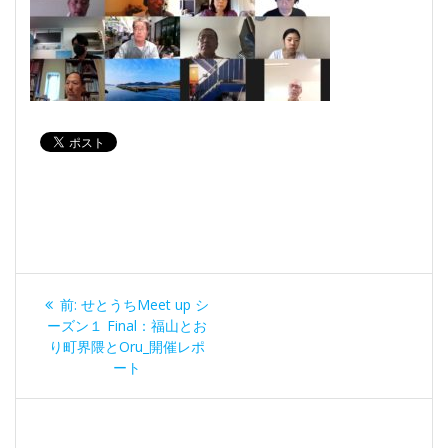
投
過
前:
せとうちMeet up シ
稿
去
ーズン１ Final：福山とお
の
り町界隈とOru_開催レポ
ナ
投
ート
稿:
ビ