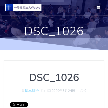
コ
ン
テ
ン
ツ
DSC_1026
へ
ス
キ
ッ
プ
DSC_1026
岡本耕治
2020年8月24日
|
0