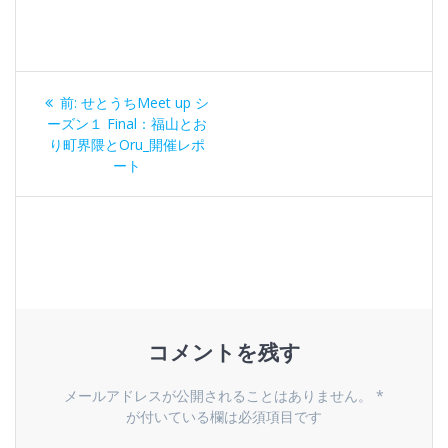
投
過
前:
せとうちMeet up シ
稿
去
ーズン１ Final：福山とお
の
り町界隈とOru_開催レポ
ナ
投
ート
稿:
ビ
ゲ
ー
シ
コメントを残す
ョ
メールアドレスが公開されることはありません。
*
ン
が付いている欄は必須項目です