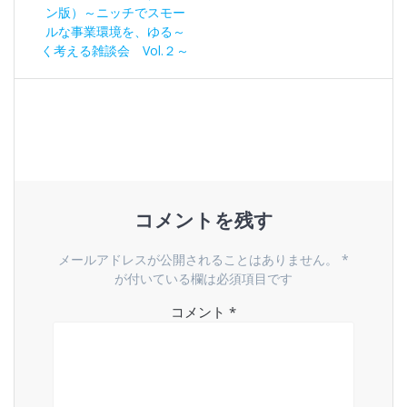
稿
の
ン版）～ニッチでスモー
ナ
投
ルな事業環境を、ゆる～
稿:
く考える雑談会 Vol.２～
ビ
ゲ
ー
シ
コメントを残す
ョ
ン
メールアドレスが公開されることはありません。
*
が付いている欄は必須項目です
コメント
*