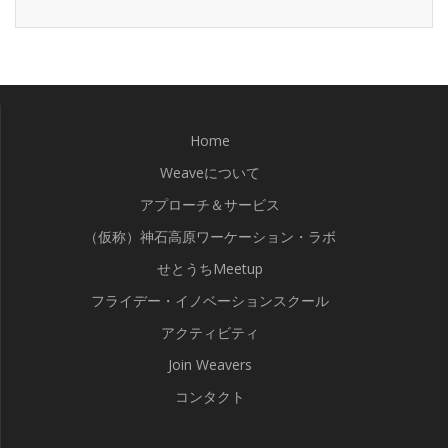
Home
Weaveについて
アプローチ＆サービス
（仮称）神石高原ワーケーション・ラボ
せとうちMeetup
フライデー・イノベーションスクール
アクティビティ
Join Weavers
コンタクト