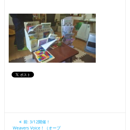
投
過
前:
3/12開催！
去
Weavers Voice！（オープ