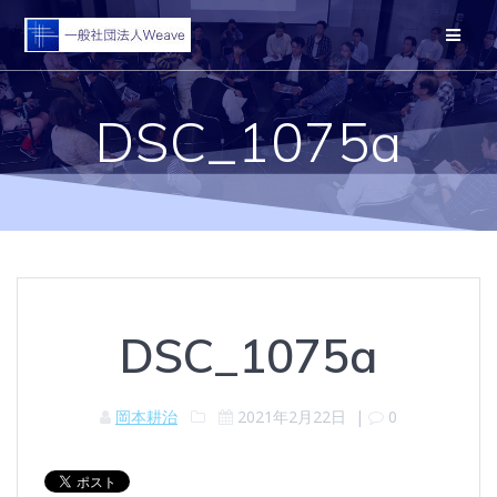
コ
ン
テ
ン
ツ
DSC_1075a
へ
ス
キ
ッ
プ
DSC_1075a
岡本耕治
2021年2月22日
|
0