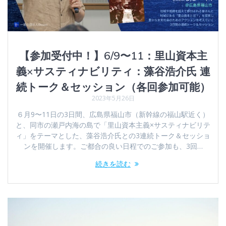
【参加受付中！】6/9〜11：里山資本主
義×サスティナビリティ：藻谷浩介氏 連
続トーク＆セッション（各回参加可能）
2023年5月26日
６月9〜11日の3日間、広島県福山市（新幹線の福山駅近く）
と、同市の瀬戸内海の島で「里山資本主義×サスティナビリテ
ィ」をテーマとした、藻谷浩介氏との3連続トーク＆セッショ
ンを開催します。ご都合の良い日程でのご参加も、3回…
続きを読む