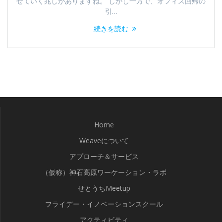
せていく兆しがありますね。 しかし一方で、オフィス回帰の
引…
続きを読む
Home
Weaveについて
アプローチ＆サービス
（仮称）神石高原ワーケーション・ラボ
せとうちMeetup
フライデー・イノベーションスクール
アクティビティ