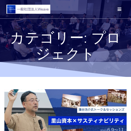
コ
ン
テ
ン
ツ
カテゴリー:
プロ
へ
ス
キ
ジェクト
ッ
プ