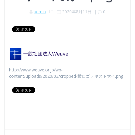
admin
2020年8月11日
|
0
http://www.weave.or.jp/wp-
content/uploads/2020/03/cropped-横ロゴテキスト太-1.png