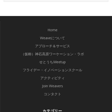
Home
Weaveについて
アプローチ＆サービス
（仮称）神石高原ワーケーション・ラボ
せとうちMeetup
フライデー・イノベーションスクール
アクティビティ
Join Weavers
コンタクト
カテゴリー