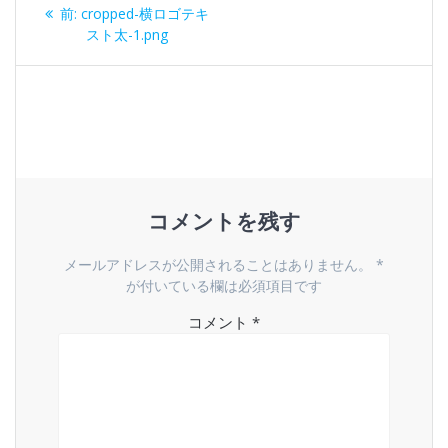
投
過
前:
cropped-横ロゴテキ
稿
去
スト太-1.png
の
ナ
投
稿:
ビ
ゲ
ー
コメントを残す
シ
メールアドレスが公開されることはありません。
*
ョ
が付いている欄は必須項目です
コメント
*
ン