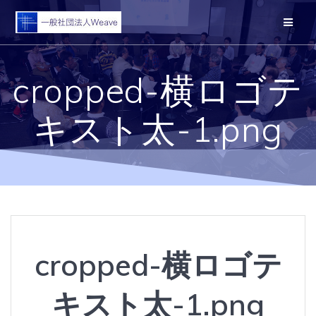
コ
ン
テ
ン
ツ
cropped-横ロゴテ
へ
ス
キ
キスト太-1.png
ッ
プ
cropped-横ロゴテ
キスト太-1.png