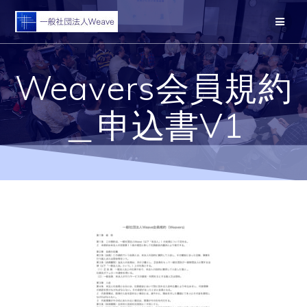
コ
ン
テ
ン
ツ
Weavers会員規約
へ
ス
キ
＿申込書V1
ッ
プ