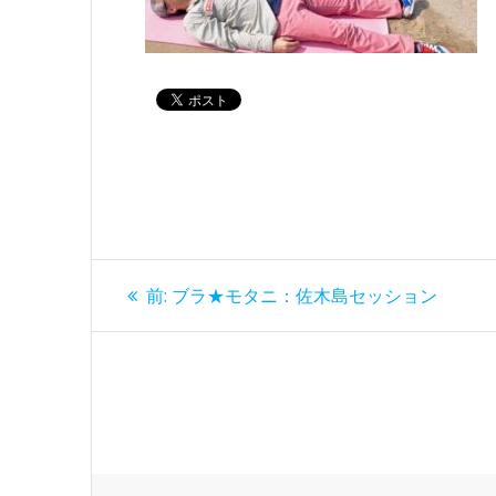
投
過
前:
ブラ★モタニ：佐木島セッション
去
稿
の
投
ナ
稿:
ビ