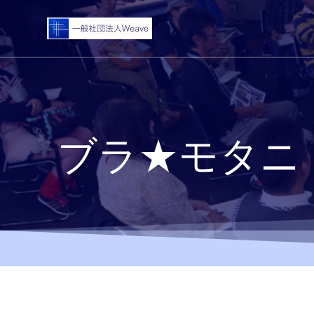
コ
ン
テ
ン
ツ
へ
ス
キ
ブラ★モタニ
ッ
プ