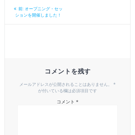
投
過
前:
オープニング・セッ
稿
去
ションを開催しました！
の
ナ
投
稿:
ビ
ゲ
ー
コメントを残す
シ
メールアドレスが公開されることはありません。
*
ョ
が付いている欄は必須項目です
コメント
*
ン