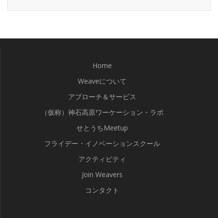
Home
Weaveについて
アプローチ＆サービス
（仮称）神石高原ワーケーション・ラボ
せとうちMeetup
フライデー・イノベーションスクール
アクティビティ
Join Weavers
コンタクト