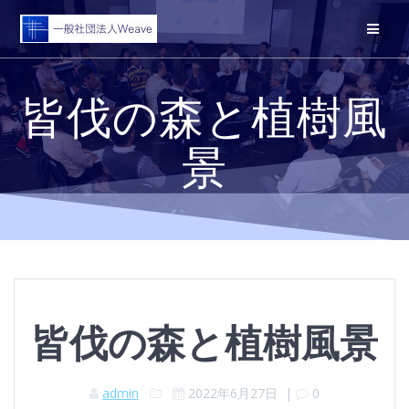
コ
ン
テ
ン
ツ
皆伐の森と植樹風
へ
ス
キ
景
ッ
プ
皆伐の森と植樹風景
admin
2022年6月27日
|
0