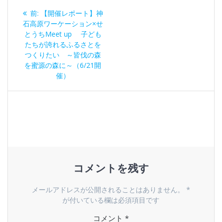
投
過
前:
【開催レポート】神
稿
去
石高原ワーケーション×せ
の
とうちMeet up 子ども
ナ
投
たちが誇れるふるさとを
稿:
つくりたい ～皆伐の森
ビ
を蜜源の森に～（6/21開
催）
ゲ
ー
シ
ョ
コメントを残す
ン
メールアドレスが公開されることはありません。
*
が付いている欄は必須項目です
コメント
*