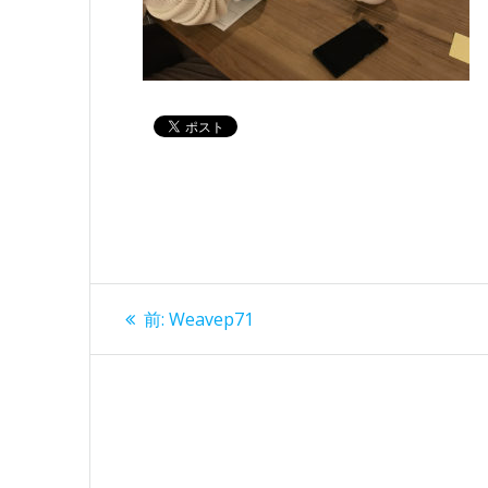
投
過
前:
Weavep71
去
稿
の
投
ナ
稿:
ビ