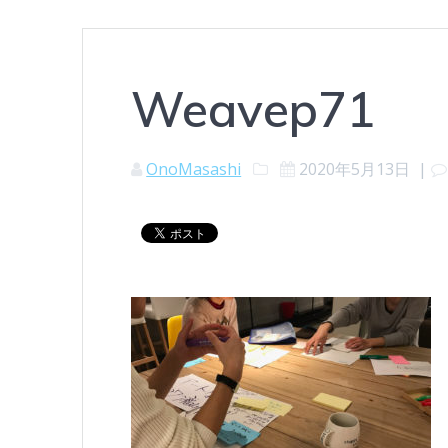
Weavep71
OnoMasashi
2020年5月13日
|