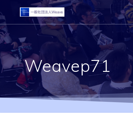
コ
ン
テ
ン
ツ
へ
ス
キ
Weavep71
ッ
プ