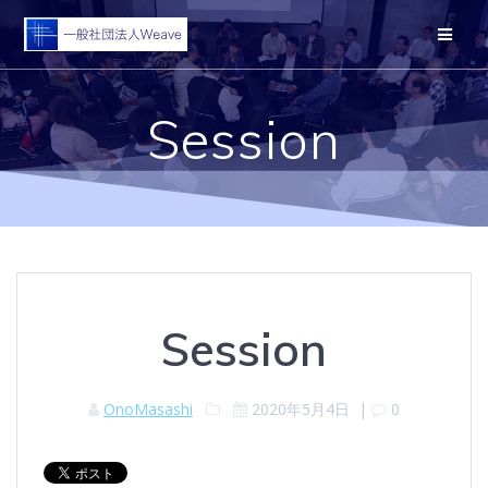
コ
ン
テ
ン
ツ
Session
へ
ス
キ
ッ
プ
Session
OnoMasashi
2020年5月4日
|
0