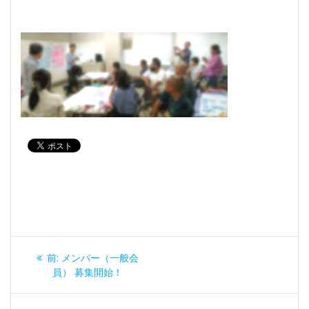
投
過
前:
メンバー（一般会
稿
去
員） 募集開始！
の
ナ
投