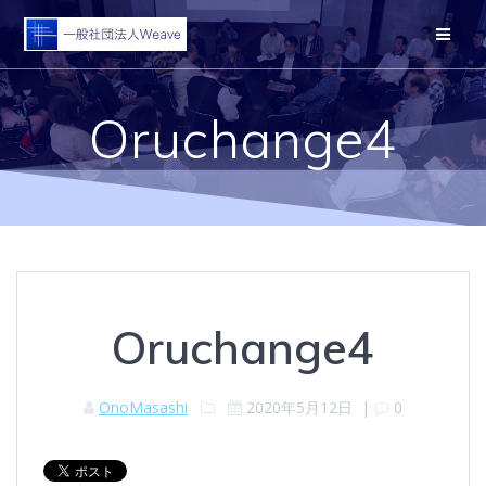
コ
ン
テ
ン
ツ
Oruchange4
へ
ス
キ
ッ
プ
Oruchange4
OnoMasashi
2020年5月12日
|
0