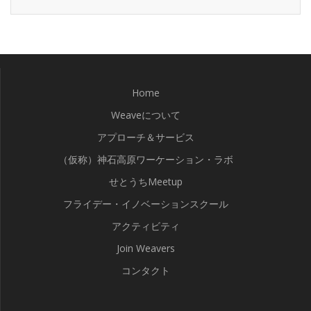
Home
Weaveについて
アプローチ＆サービス
（仮称）神石高原ワーケーション・ラボ
せとうちMeetup
フライデー・イノベーションスクール
アクティビティ
Join Weavers
コンタクト