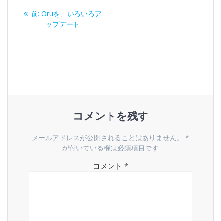
投
過
前:
Oruを、いろいろア
稿
去
ップデート
の
ナ
投
稿:
ビ
ゲ
ー
コメントを残す
シ
メールアドレスが公開されることはありません。
*
ョ
が付いている欄は必須項目です
コメント
*
ン