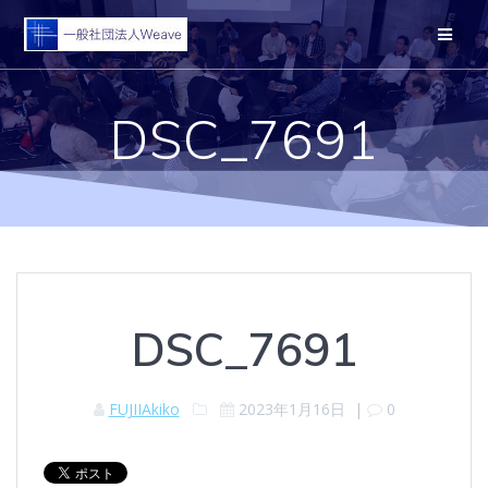
コ
ン
テ
ン
ツ
DSC_7691
へ
ス
キ
ッ
プ
DSC_7691
FUJIIAkiko
2023年1月16日
|
0