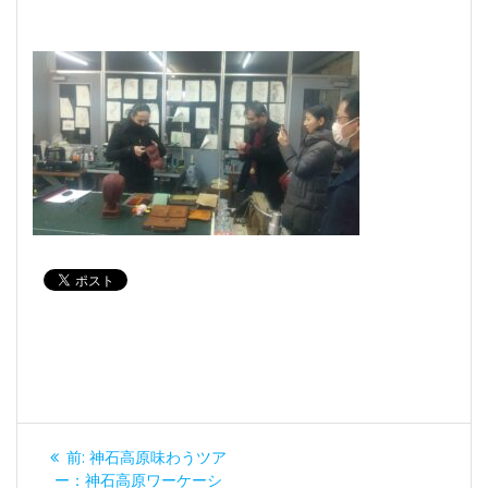
投
過
前:
神石高原味わうツア
去
ー：神石高原ワーケーシ