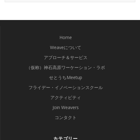
Home
Weaveについて
アプローチ＆サービス
（仮称）神石高原ワーケーション・ラボ
せとうちMeetup
フライデー・イノベーションスクール
アクティビティ
Join Weavers
コンタクト
カテゴリー