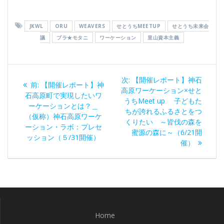
JKWL
ORU
WEAVERS
せとうちMEETUP
せとうち未来会
議
ブラ★モタニ
ワーケーション
里山資本主義
投
次
次:
【開催レポート】神石
過
前:
【開催レポート】神
稿
の
高原ワーケーション×せと
去
石高原町で実現したいワ
投
うちMeet up 子どもた
の
ーケーションとは？＿
ナ
稿:
ちが誇れるふるさとをつ
投
（仮称）神石高原ワーケ
くりたい ～皆伐の森を
稿:
ーション・ラボ：プレセ
ビ
蜜源の森に～（6/21開
ッション（５/31開催）
催）
ゲ
ー
シ
ョ
Home