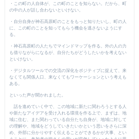
・この町の人自体が、この町のことを知らない。だから、町
の中の人が話し合わないといけない。
・自分自身が神石高原町のことをもっと知りたいし、町の人
に、この町のことを知ってもらう機会を逃さないようにす
る。
・神石高原町の人たちでマインドマップを作る。外の人の力
も借りながらになるが、自分たちがどうしたいかを考えない
といけない。
・デジタルツールでの交流の深化をポジティブに捉えて、来
なくても関係人口、来なくてもワーケーションという考えも
ある。
といった声が聞かれました。
話を進めていく中で、この地域に新たに関わろうとする人
や新たなアイデアを受け入れる環境を作る上で、まずは、地
域に住む、また関わっている自分たち自身が、地域に対して
の理解や、地域をどうしていきたいかという思いをさらに深
め、外部に分かりやすく伝えることができるかが大事、とい
うことに、参加者の皆さんの思いが収斂していったように思