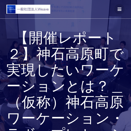
コ
ン
テ
ン
ツ
【開催レポート
へ
ス
キ
２】神石高原町で
ッ
プ
実現したいワーケ
ーションとは？＿
（仮称）神石高原
ワーケーション・